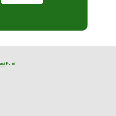
asi Kami