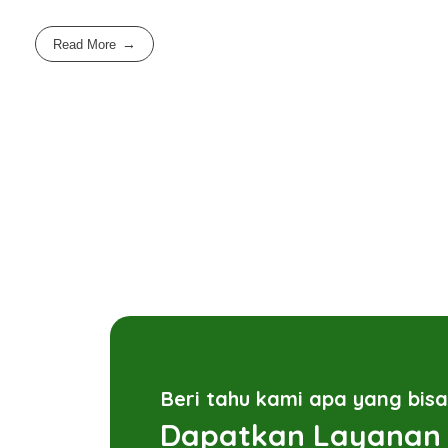
Read More
Beri tahu kami apa yang bis
Dapatkan Layanan 