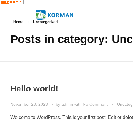
Home
Uncategorized
Posts in category: Un
Hello world!
November 28, 2023
by
admin
with
No Comment
Uncateg
Welcome to WordPress. This is your first post. Edit or delete 