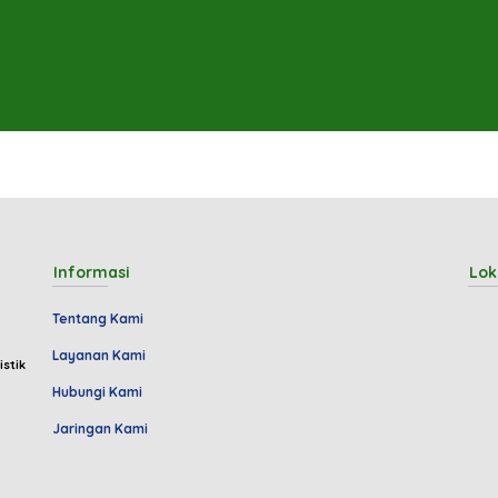
Informasi
Lok
Tentang Kami
Layanan Kami
stik
Hubungi Kami
Jaringan Kami